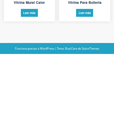
Vitrina Mural Calor
Vitrina Para Bolleria
Leer más
Leer más
Funciona gracias a
WordPress
| Tema:
BusiCare
de
SpiceThemes