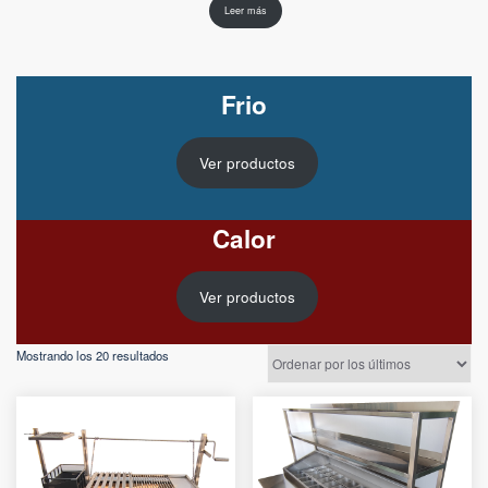
Leer más
Frio
Ver productos
Calor
Ver productos
Ordenado
Mostrando los 20 resultados
por
los
últimos