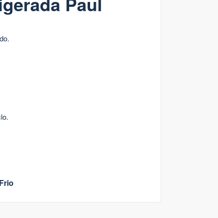
rigerada Paul
ado.
lo.
Frio