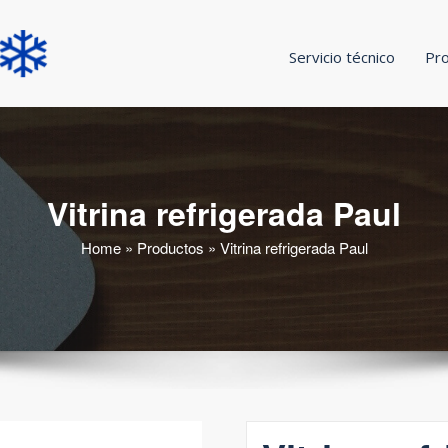
Servicio técnico
Pr
Tecnifrio Chile
Fabricante de refrigeración a medida
Vitrina refrigerada Paul
Home
»
Productos
»
Vitrina refrigerada Paul