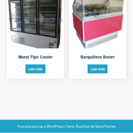
Mural Tipo Cooler
Barquillera Bonet
Leer más
Leer más
Funciona gracias a
WordPress
| Tema:
BusiCare
de
SpiceThemes