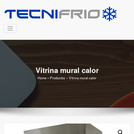
Saltar
al
T
contenido
Fa
de
C
re
a 
Vitrina mural calor
Home
»
Productos
»
Vitrina mural calor