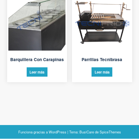
Barquillera Con Carapinas
Parrillas Tecnibrasa
Leer más
Leer más
Funciona gracias a
WordPress
| Tema:
BusiCare
de
SpiceThemes