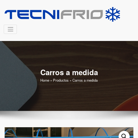
Saltar
al
T
contenido
Fa
de
C
re
a 
Carros a medida
Home
»
Productos
»
Carros a medida