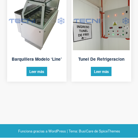
Barquillera Modelo ‘Line’
Tunel De Refrigeracion
Leer más
Leer más
Funciona gracias a
WordPress
| Tema:
BusiCare
de
SpiceThemes