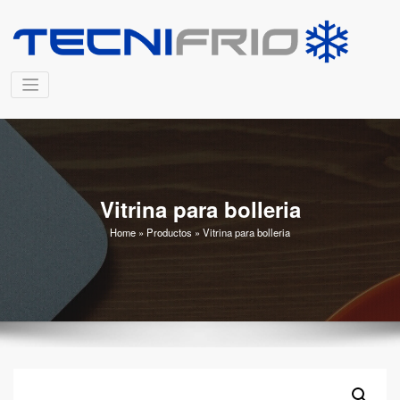
Saltar
al
T
contenido
Fa
de
C
re
a 
Vitrina para bolleria
Home
»
Productos
»
Vitrina para bolleria